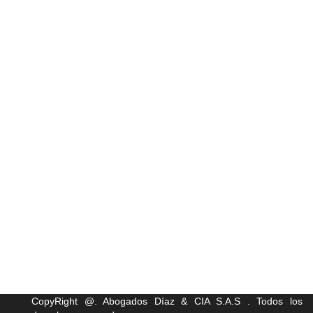
CopyRight @. Abogados Díaz & CIA S.A.S . Todos los